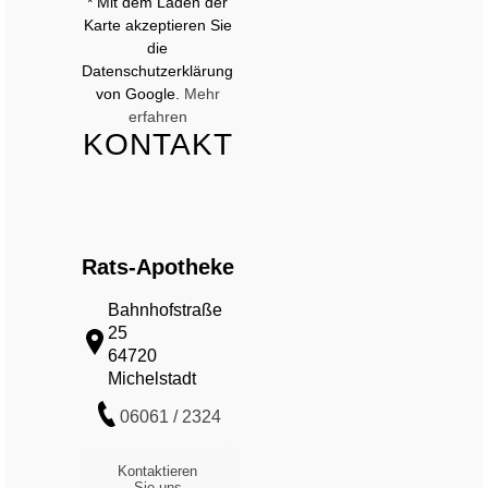
* Mit dem Laden der
zu
Karte akzeptieren Sie
laden *
die
Datenschutzerklärung
von Google.
Mehr
erfahren
KONTAKT
Rats-Apotheke
Bahnhofstraße
25
64720
Michelstadt
06061 / 2324
Kontaktieren
Sie uns